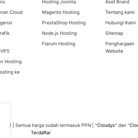
nis
Hosting Joomla
Aset Brand
nan Cloud
Magento Hosting
Tentang kami
Agensi
PrestaShop Hosting
Hubungi Kami
rafik
Node.js Hosting
Sitemap
Flarum Hosting
Penghargaan
 VPS
Website
on Hosting
osting ke
43182 | Semua harga sudah termasuk PPN | “
Cloudys
” dan “
Clo
Terdaftar