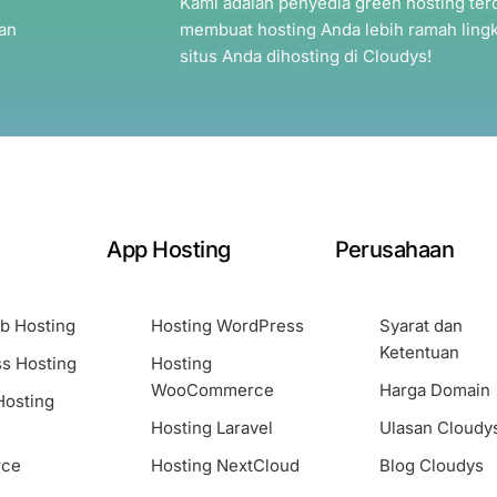
Kami adalah penyedia green hosting terd
an
membuat hosting Anda lebih ramah ling
situs Anda dihosting di Cloudys!
App Hosting
Perusahaan
b Hosting
Hosting WordPress
Syarat dan
Ketentuan
s Hosting
Hosting
WooCommerce
Harga Domain
Hosting
Hosting Laravel
Ulasan Cloudy
ce
Hosting NextCloud
Blog Cloudys