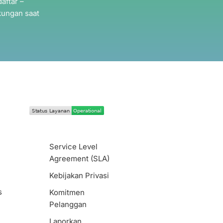
aftar –
kungan saat
Service Level
Agreement (SLA)
Kebijakan Privasi
s
Komitmen
Pelanggan
Laporkan