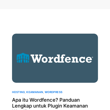
astikan situs Anda tetap online dan responsif.
eJS
untuk website dengan trafik
tatus Layanan
Bandingk
padat dan kebutuhan performa
eseller Domain
nto
tinggi.
aket ini dirancang untuk bisnis dan organisasi
ang membutuhkan solusi pembuatan konten
taShop
I yang lebih mumpuni
Search
Knowl
Service Uptime
le
Bandingkan paket
HOSTING
,
KEAMANAN
,
WORDPRESS
Apa itu Wordfence? Panduan
Lengkap untuk Plugin Keamanan