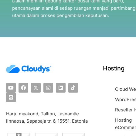
Dalam memilih gedung kantor pusat kami yang baru,
pencahayaan alami di setiap ruangan menjadi pertimbang
utama dalam proses pengambilan keputusan.
Hosting
Cloud We
WordPres
Reseller 
Harju maakond, Tallinn, Lasnamäe
Hosting
linnaosa, Sepapaja tn 6, 15551, Estonia
eCommer